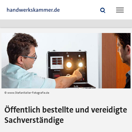
zum
zur
Inhalt
Fußzeile
Suche
Navig
springen
springen
öffnen
öffne
www.StefanKeller-Fotografie.de
Öffentlich bestellte und vereidigte
Sachverständige